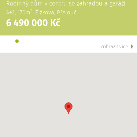
Rodinný dům v centru se zahradou a garáží
2
4+2, 170m
, Žižkova, Přelouč
6 490 000 Kč
Zobrazit více