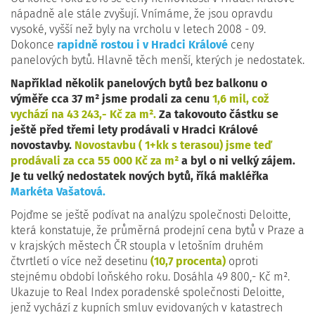
nápadně ale stále zvyšují. Vnímáme, že jsou opravdu
vysoké, vyšší než byly na vrcholu v letech 2008 - 09.
Dokonce
ra
pidn
ě rostou i v Hradci Králové
ceny
panelových bytů. Hlavně těch menší, kterých je nedostatek.
Například několik panelových bytů bez balkonu o
výměře cca 37 m² jsme prodali za cenu
1,6 mil, což
vychází na 43 243,- Kč za m².
Za takovouto částku se
ještě před třemi lety prodávali v Hradci Králové
novostavby.
Novostavbu ( 1+kk s terasou) jsme teď
prodávali za cca 55 000 Kč za m²
a byl o ni velký zájem.
Je tu velký nedostatek nových bytů, říká makléřka
Markéta Vašatová.
Pojďme se ještě podívat na analýzu společnosti Deloitte,
která konstatuje, že průměrná prodejní cena bytů v Praze a
v krajských městech ČR stoupla v letošním druhém
čtvrtletí o více než desetinu
(10,7 procenta)
oproti
stejnému období loňského roku. Dosáhla 49 800,- Kč m².
Ukazuje to Real Index poradenské společnosti Deloitte,
jenž vychází z kupních smluv evidovaných v katastrech