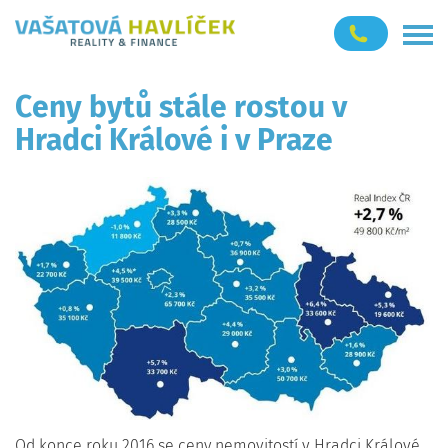
Ceny bytů stále rostou v
Hradci Králové i v Praze
Od konce roku 2016 se ceny nemovitostí v Hradci Králové