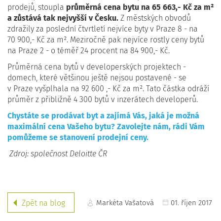
prodejů, stoupla
průměrná cena bytu na 65 663,- Kč za m²
a zůstává tak nejvyšší v Česku.
Z městských obvodů
zdražily za poslední čtvrtletí nejvíce byty v Praze 8 - na
70 900,- Kč za m². Meziročně pak nejvíce rostly ceny bytů
na Praze 2 - o téměř 24 procent na 84 900,- Kč.
Průměrná cena bytů v developerských projektech -
domech, které většinou ještě nejsou postavené - se
v Praze vyšplhala na 92 600 ,- Kč za m². Tato částka odráží
průměr z přibližně 4 300 bytů v inzerátech developerů.
Chystáte se prodávat byt a zajímá Vás, jaká je možná
maximální cena Vašeho bytu? Zavolejte nám, rádi Vám
pomůžeme se stanovení prodejní ceny.
Zdroj: společnost Deloitte ČR
Markéta Vašatová
01. říjen 2017
Zpět na blog