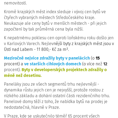
nemovitostí.
Kromě krajských měst index sleduje i vývoj cen bytů ve
čtyřech vybraných městech Středočeského kraje.
Neukazuje ale ceny bytů v menších městech - při jejich
započtení by tak průměrná cena byla nižší.
K nepatrnému poklesu cen oproti loňskému roku došlo jen
v Karlových Varech. Nejlev
nější byty z krajských měst jsou v
Ústí nad Labem - 11 800,- Kč za m².
Meziročně nejvíce zdražily byty v panelácích
(o
15
procent) a
ve starších cihlových domech
(o více n
ež
12
procent).
Byty v developerských projektech zdražily o
méně než desetinu.
Paneláky jsou ze všech segmentů trhu nejlevnější -
dynamika růstu jejich cen je nejvyšší, protože rostou z
nízkého základu a dohání ostatní části rezidenčního trhu.
Panelové domy těží z toho, že nabídka bytů na prodej je
nedostatečná, hlavně v Praze.
V Praze, kde se uskutečnilo téměř 65 procent všech