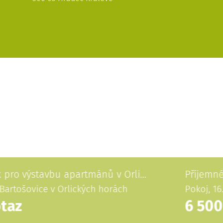
Pozemek pro výstavbu apartmánů v Orlických horách
Příjemné bydlení blízko centra
2
 horách
Pokoj, 16.3m
, Na Spravedlnosti, 2920
6 500 Kč