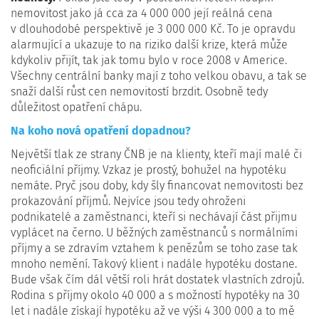
nemovitost jako já cca za 4 000 000 její reálná cena
v dlouhodobé perspektivě je 3 000 000 Kč. To je opravdu
alarmující a ukazuje to na riziko další krize, která může
kdykoliv přijít, tak jak tomu bylo v roce 2008 v Americe.
Všechny centrální banky mají z toho velkou obavu, a tak se
snaží další růst cen nemovitostí brzdit. Osobně tedy
důležitost opatření chápu.
Na koho nová opatření dopadnou?
Největší tlak ze strany ČNB je na klienty, kteří mají malé či
neoficiální příjmy. Vzkaz je prostý, bohužel na hypotéku
nemáte. Pryč jsou doby, kdy šly financovat nemovitosti bez
prokazování příjmů. Nejvíce jsou tedy ohroženi
podnikatelé a zaměstnanci, kteří si nechávají část přijmu
vyplácet na černo. U běžných zaměstnanců s normálními
příjmy a se zdravím vztahem k penězům se toho zase tak
mnoho nemění. Takový klient i nadále hypotéku dostane.
Bude však čím dál větší roli hrát dostatek vlastních zdrojů.
Rodina s příjmy okolo 40 000 a s možností hypotéky na 30
let i nadále získají hypotéku až ve výši 4 300 000 a to mě