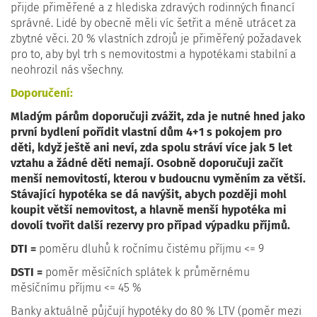
přijde přiměřené a z hlediska zdravých rodinných financí
správné. Lidé by obecně měli víc šetřit a méně utrácet za
zbytné věci. 20 % vlastních zdrojů je přiměřený požadavek
pro to, aby byl trh s nemovitostmi a hypotékami stabilní a
neohrozil nás všechny.
Doporučení:
Mladým párům doporučuji zvážit, zda je nutné hned jako
první bydlení pořídit vlastní dům 4+1 s pokojem pro
děti, když ještě ani neví, zda spolu stráví více jak 5 let
vztahu a žádné děti nemají. Osobně doporučuji začít
menší nemovitostí, kterou v budoucnu vyměním za větší.
Stávající hypotéka se dá navýšit, abych později mohl
koupit větší nemovitost, a hlavně menší hypotéka mi
dovolí tvořit další rezervy pro případ výpadku příjmů.
DTI =
poměru dluhů k ročnímu čistému příjmu <= 9
DSTI =
poměr měsíčních splátek k průměrnému
měsíčnímu příjmu <= 45 %
Banky aktuálně půjčují hypotéky do 80 % LTV (poměr mezi