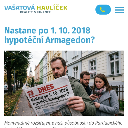
Nastane po 1. 10. 2018
hypotéční Armagedon?
Momentálně rozšiřujeme naši působnost i do Pardubického