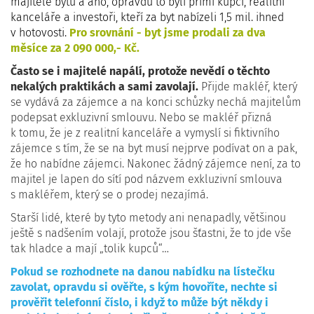
majitelé bytu a ano, opravdu to byli přímí kupci, realitní
kanceláře a investoři, kteří za byt nabízeli 1,5 mil. ihned
v hotovosti.
Pro srovnání - byt jsme prodali za dva
měsíce za 2 090 000,- Kč.
Často se i majitelé napálí, protože nevědí o těchto
nekalých praktikách a sami zavolají.
Přijde makléř, který
se vydává za zájemce a na konci schůzky nechá majitelům
podepsat exkluzivní smlouvu. Nebo se makléř přizná
k tomu, že je z realitní kanceláře a vymyslí si fiktivního
zájemce s tím, že se na byt musí nejprve podívat on a pak,
že ho nabídne zájemci. Nakonec žádný zájemce není, za to
majitel je lapen do sítí pod názvem exkluzivní smlouva
s makléřem, který se o prodej nezajímá.
Starší lidé, které by tyto metody ani nenapadly, většinou
ještě s nadšením volají, protože jsou šťastni, že to jde vše
tak hladce a mají „tolik kupců“…
Pokud se rozhodnete na danou nabídku na lístečku
zavolat, opravdu si ověřte, s kým hovoříte, nechte si
prověřit telefonní číslo, i když to může být někdy i