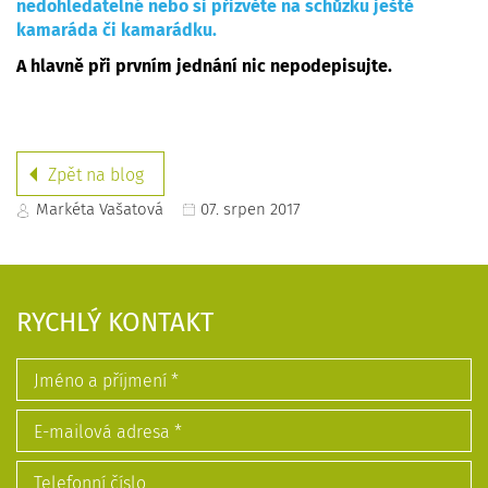
nedohledatelné nebo si přizvěte na schůzku ještě
kamaráda či kamarádku.
A hlavně při prvním jednání nic nepodepisujte.
Zpět na blog
Markéta Vašatová
07. srpen 2017
RYCHLÝ KONTAKT