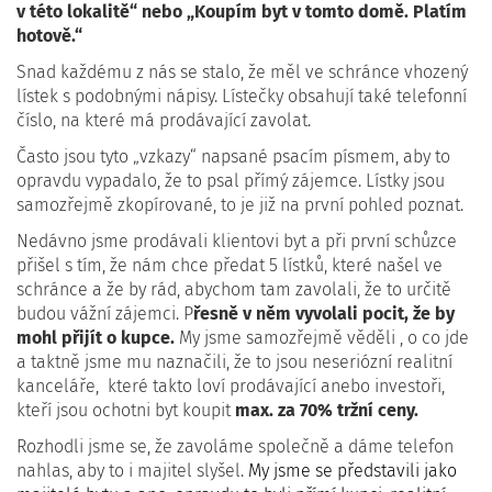
v této lokalitě“ nebo
„Koupím byt v tomto domě. Platím
hotově.“
Snad každému z nás se stalo, že měl ve schránce vhozený
lístek s podobnými nápisy. Lístečky obsahují také telefonní
číslo, na které má prodávající zavolat.
Často jsou tyto „vzkazy“ napsané psacím písmem, aby to
opravdu vypadalo, že to psal přímý zájemce. Lístky jsou
samozřejmě zkopírované, to je již na první pohled poznat.
Nedávno jsme prodávali klientovi byt a při první schůzce
přišel s tím, že nám chce předat 5 lístků, které našel ve
schránce a že by rád, abychom tam zavolali, že to určitě
budou vážní zájemci. P
řesně v něm vyvolali pocit, že by
mohl přijít o kupce.
My jsme samozřejmě věděli , o co jde
a taktně jsme mu naznačili, že to jsou neseriózní realitní
kanceláře, které takto loví prodávající anebo investoři,
kteří jsou ochotni byt koupit
max. za 70% tržní ceny.
Rozhodli jsme se, že zavoláme společně a dáme telefon
nahlas, aby to i majitel slyšel.
My jsme se představili jako