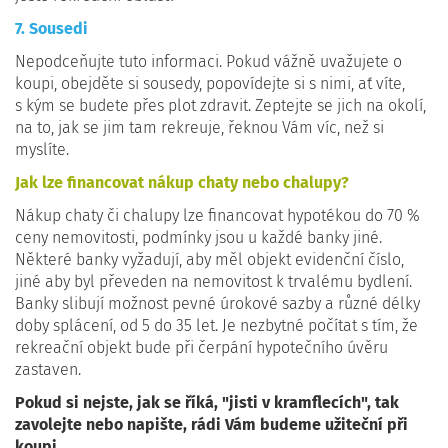
7. Sousedi
Nepodceňujte tuto informaci. Pokud vážně uvažujete o
koupi, obejděte si sousedy, popovídejte si s nimi, ať víte,
s kým se budete přes plot zdravit. Zeptejte se jich na okolí,
na to, jak se jim tam rekreuje, řeknou Vám víc, než si
myslíte.
Jak lze financovat nákup chaty nebo chalupy?
Nákup chaty či chalupy lze financovat hypotékou do 70 %
ceny nemovitosti, podmínky jsou u každé banky jiné.
Některé banky vyžadují, aby měl objekt evidenční číslo,
jiné aby byl převeden na nemovitost k trvalému bydlení.
Banky slibují možnost pevné úrokové sazby a různé délky
doby splácení, od 5 do 35 let. Je nezbytné počítat s tím, že
rekreační objekt bude při čerpání hypotečního úvěru
zastaven.
Pokud si nejste, jak se říká, "jisti v kramflecích", tak
zavolejte nebo napište, rádi Vám budeme užiteční při
koupi.