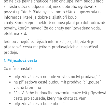
po nějaké pěkné chatičce nebo chalupě, kam budou moci
z města utéci si odpočinout, něco dobrého ugrilovat a
pozvat i přátelé. Ráda bych v tomto článku upozornila na
informace, které je dobré si zjistit při koupi
chaty. Samozřejmě některé nemusí platit pro dobrodružné
povahy, kterým nevadí, že do chaty není zavedena voda,
elektřina atd.
Jednou z nejdůležitějších informací je zjistit, zda-li je
příjezdová cesta majetkem prodávajících a je součástí
prodeje.
1. Příjezdová cesta
Co může nastat?
příjezdová cesta nebude ve vlastnictví prodávajících
na příjezdové cestě budou mít prodávající „pouze“
věcné břemeno
část Vašeho budoucího pozemku může být příjezdová
cesta pro souseda, který má chatu za Vámi
příjezdová cesta bude obecní