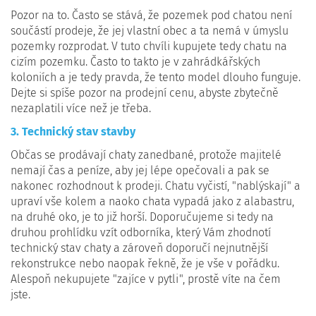
Pozor na to. Často se stává, že pozemek pod chatou není
součástí prodeje, že jej vlastní obec a ta nemá v úmyslu
pozemky rozprodat. V tuto chvíli kupujete tedy chatu na
cizím pozemku. Často to takto je v zahrádkářských
koloniích a je tedy pravda, že tento model dlouho funguje.
Dejte si spíše pozor na prodejní cenu, abyste zbytečně
nezaplatili více než je třeba.
3. Technický stav stavby
Občas se prodávají chaty zanedbané, protože majitelé
nemají čas a peníze, aby jej lépe opečovali a pak se
nakonec rozhodnout k prodeji. Chatu vyčistí, "nablýskají" a
upraví vše kolem a naoko chata vypadá jako z alabastru,
na druhé oko, je to již horší. Doporučujeme si tedy na
druhou prohlídku vzít odborníka, který Vám zhodnotí
technický stav chaty a zároveň doporučí nejnutnější
rekonstrukce nebo naopak řekně, že je vše v pořádku.
Alespoň nekupujete "zajíce v pytli", prostě víte na čem
jste.