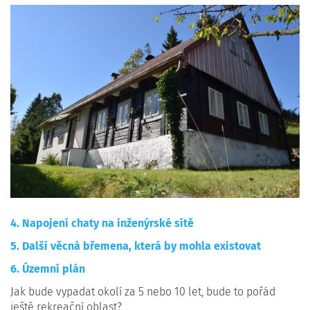
4. Napojení chaty na inženýrské sítě
5. Další věcná břemena, která by mohla existovat
6. Územní plán
Jak bude vypadat okolí za 5 nebo 10 let, bude to pořád
ještě rekreační oblast?