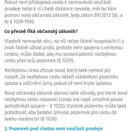
Pokud není přístupová cesta k nemovitosti součástí
prodeje nebo k ní chatě dokonce nevede, měl by Vám
pomoci nový občanský zákoník, tedy zákon 89/2012 Sb., a
to § 1029-1936.
Co přesně říká občanský zákoník?
Vlastník nemovité věci, na níž nelze řádně hospodařit či ji
jinak řádně užívat proto, protože není spojena s veřejnou
cestou, může žádat, aby mu soused povolil nezbytnou
cestu přes svůj pozemek (§ 1029).
Nezbytnou cestu zřizuje soud, který také vymezí její
rozsah. Za nezbytnou cestu náleží vlastníkovi pozemku
úplata a odčinění újmy, pokud již není kryta úplatou.
Nový občanský zákoník stanoví také důvody, pro které soud
nezbytnou cestu nepovolí (cesta má např. umožnit pouze
pohodlnější spojení – § 1032). Vlastník pozemku může také
požadovat, aby žadatel převzal pozemek pro cestu do
svého vlastnictví (§ 1036)
2. Pozemek pod chatou není součástí prodeje