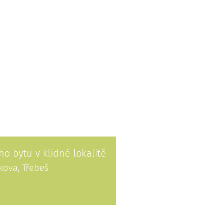
k pro bydlení i podnikaní
 Lhota