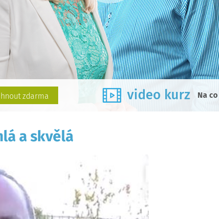
video kurz
Na co 
áhnout zdarma
lá a skvělá