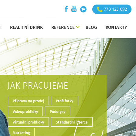
773 123 092
I
REALITNÍ DRINK
REFERENCE
BLOG
KONTAKTY
JAK PRACUJEME
Příprava na prodej
Profi fotky
Videoprohlídky
Půdorysy
Virtuální prohlídky
Standardní inzerce
Marketing