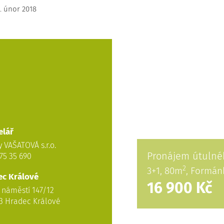
. únor 2018
elář
y VAŠATOVÁ s.r.o.
Prostorný pozeme
275 35 690
2
, 1870m
, Malšova
ec Králové
Na dotaz
 náměstí 147/12
3 Hradec Králové