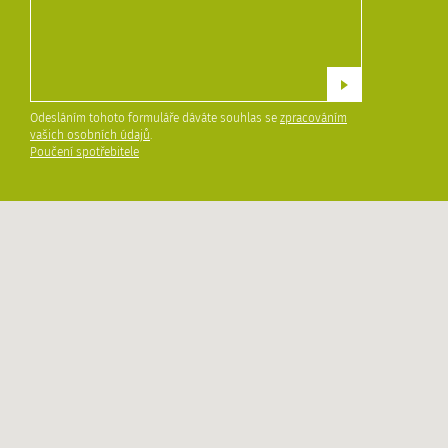
Odesláním tohoto formuláře dáváte souhlas se
zpracováním
vašich osobních údajů
.
Poučení spotřebitele