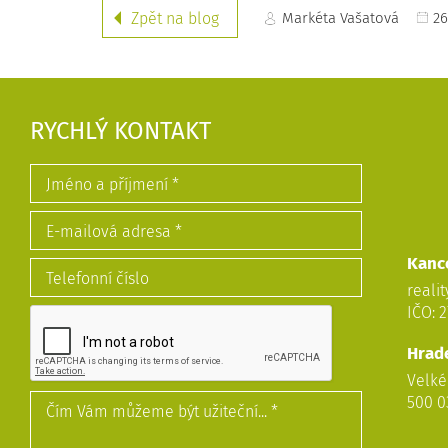
Markéta Vašatová
26
Zpět na blog
RYCHLÝ KONTAKT
Kanc
realit
Pronájem útulného bytu v klidné lokalitě
IČO: 
2
3+1, 80m
, Formánkova, Třebeš
Hrad
16 900 Kč
Velké
500 0